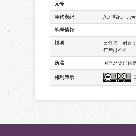
元号
年代表記
AD 世紀:-  元号:
地理情報
説明
日付等　封書
有無は不明。
所蔵
国立歴史民俗
権利表示