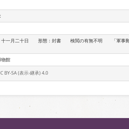
 
：十一月二十日　　形態：封書　　検閲の有無不明　　「軍事
博物館
CC BY-SA (表示-継承) 4.0