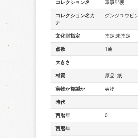
コレクション名
軍事郵便
コレクション名カ
グンジユウビ
ナ
文化財指定
指定:未指定
点数
1通
大きさ
材質
原品: 紙
実物か複製か
実物
時代
西暦年
0
西暦年