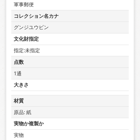
軍事郵便
コレクション名カナ
グンジユウビン
文化財指定
指定:未指定
点数
1通
大きさ
材質
原品: 紙
実物か複製か
実物