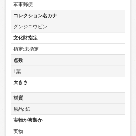
軍事郵便
コレクション名カナ
グンジユウビン
文化財指定
指定:未指定
点数
1葉
大きさ
材質
原品: 紙
実物か複製か
実物