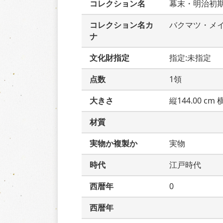
コレクション名
幕末・明治初
コレクション名カ
バクマツ・メ
ナ
文化財指定
指定:未指定
点数
1領
大きさ
縦144.00 cm 横
材質
実物か複製か
実物
時代
江戸時代
西暦年
0
西暦年