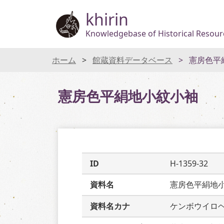
khirin
Knowledgebase of Historical Resourc
ホーム
館蔵資料データベース
憲房色平
憲房色平絹地小紋小袖
ID
H-1359-32
資料名
憲房色平絹地
資料名カナ
ケンボウイロ