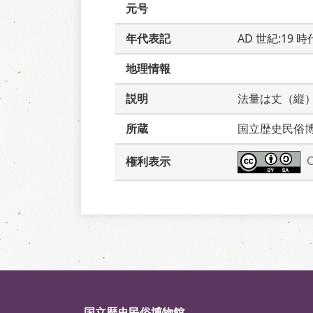
元号
年代表記
AD 世紀:19 
地理情報
説明
法量は丈（縦
所蔵
国立歴史民俗
権利表示
国立歴史民俗博物館