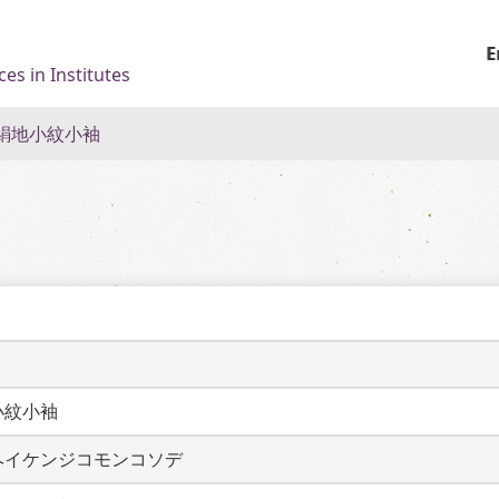
E
es in Institutes
絹地小紋小袖
小紋小袖
ヘイケンジコモンコソデ