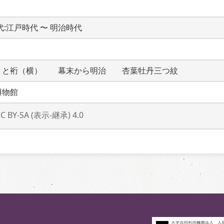
時代:江戸時代 〜 明治時代
）と裄（横）　　幕末から明治　　杏葉牡丹三つ紋
博物館
CC BY-SA (表示-継承) 4.0