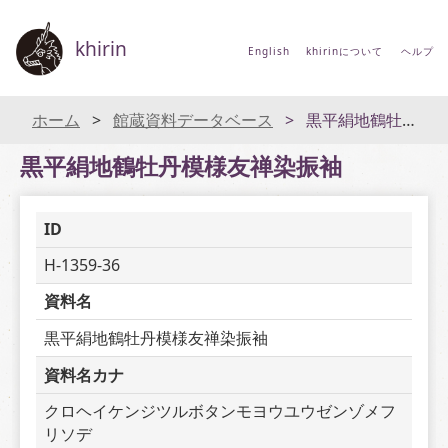
khirin
English
khirinについて
ヘルプ
ホーム
館蔵資料データベース
黒平絹地鶴牡丹模様友禅染振袖
黒平絹地鶴牡丹模様友禅染振袖
ID
H-1359-36
資料名
黒平絹地鶴牡丹模様友禅染振袖
資料名カナ
クロヘイケンジツルボタンモヨウユウゼンゾメフ
リソデ