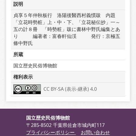
説明
貞享５年仲秋板行　洛陽後醫西村義慣跋　内題
「立花時勢粧」上・中・下、「立花秘伝抄」一～
五の計８冊　「時勢粧」跋に書林中野氏編集とあ
り　　　編著者：富春軒仙渓　　　発行：京極五
條中野氏
所蔵
国立歴史民俗博物館
権利表示
CC BY-SA (表示-継承) 4.0
国立歴史民俗博物館
〒285-8502 千葉県佐倉市城内町117
プライバシーポリシー
お問い合わせ