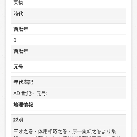
実物
時代
西暦年
0
西暦年
元号
年代表記
AD 世紀:-  元号: 
地理情報
説明
三才之巻・体用相応之巻・原一旋転之巻より集