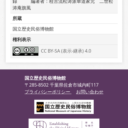
録　　　編著者：桂古流松涛派華道家元　二世松
涛庵旗風
所蔵
国立歴史民俗博物館
権利表示
CC BY-SA (表示-継承) 4.0
国立歴史民俗博物館
〒285-8502 千葉県佐倉市城内町117
プライバシーポリシー
お問い合わせ