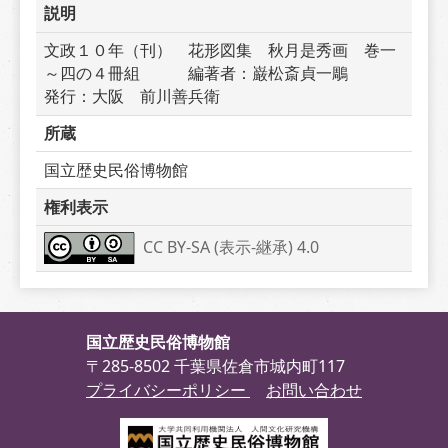
説明
文政１０年（刊）　花形図集　秋月是秀画　巻一
～四の４冊組　　　編著者：巌松斎貞一鵰　　　
発行：大阪　前川善兵衛
所蔵
国立歴史民俗博物館
権利表示
CC BY-SA (表示-継承) 4.0
国立歴史民俗博物館
〒285-8502 千葉県佐倉市城内町117
プライバシーポリシー
お問い合わせ