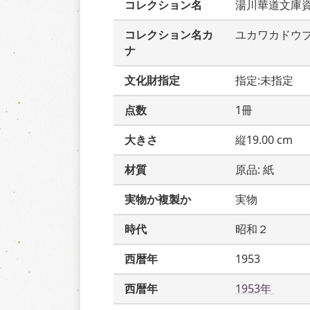
コレクション名
湯川華道文庫
コレクション名カ
ユカワカドウ
ナ
文化財指定
指定:未指定
点数
1冊
大きさ
縦19.00 cm
材質
原品: 紙
実物か複製か
実物
時代
昭和２
西暦年
1953
西暦年
1953年