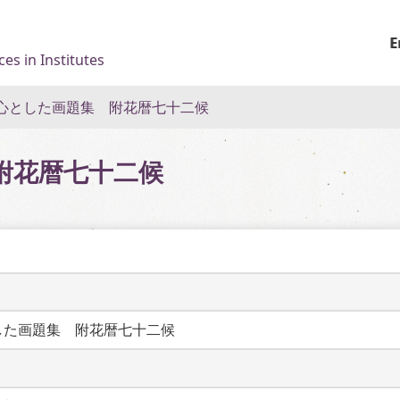
E
es in Institutes
心とした画題集 附花暦七十二候
附花暦七十二候
した画題集　附花暦七十二候