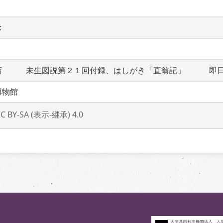
 
斎　　　未生図説第２１回付録、はしがき「直翁記」　　　即
博物館
CC BY-SA (表示-継承) 4.0