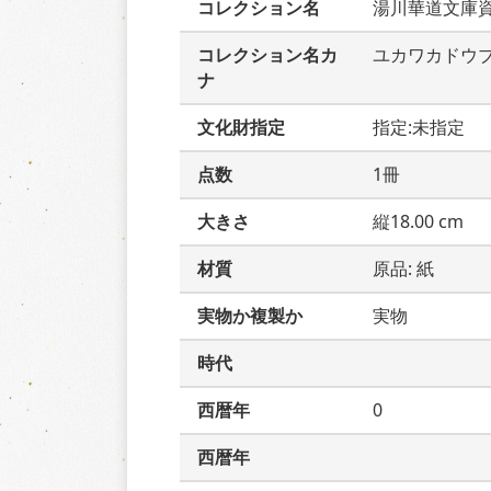
コレクション名
湯川華道文庫
コレクション名カ
ユカワカドウ
ナ
文化財指定
指定:未指定
点数
1冊
大きさ
縦18.00 cm
材質
原品: 紙
実物か複製か
実物
時代
西暦年
0
西暦年