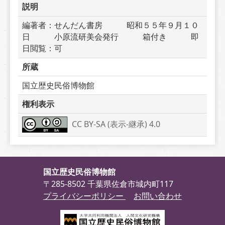
説明
編著者：せんだん書房　　　昭和５５年９月１０
日　　　小原流研美会発行　　　箱付き　　　即
日閲覧：可
所蔵
国立歴史民俗博物館
権利表示
CC BY-SA (表示-継承) 4.0
国立歴史民俗博物館
〒285-8502 千葉県佐倉市城内町117
プライバシーポリシー
お問い合わせ