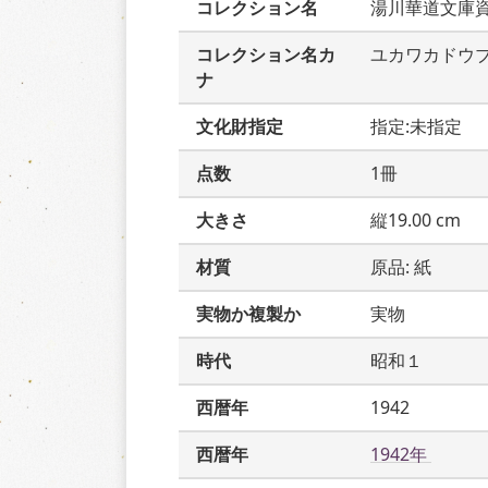
コレクション名
湯川華道文庫
コレクション名カ
ユカワカドウ
ナ
文化財指定
指定:未指定
点数
1冊
大きさ
縦19.00 cm
材質
原品: 紙
実物か複製か
実物
時代
昭和１
西暦年
1942
西暦年
1942年