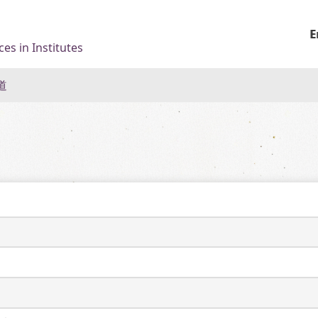
E
es in Institutes
道