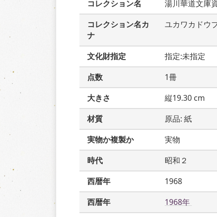
コレクション名
湯川華道文庫
コレクション名カ
ユカワカドウ
ナ
文化財指定
指定:未指定
点数
1冊
大きさ
縦19.30 cm
材質
原品: 紙
実物か複製か
実物
時代
昭和２
西暦年
1968
西暦年
1968年