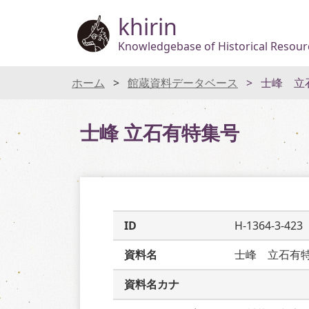
khirin
Knowledgebase of Historical Resourc
ホーム
館蔵資料データベース
士峰 立
士峰 立石有特集号
ID
H-1364-3-423
資料名
士峰　立石有
資料名カナ