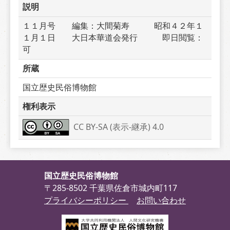
説明
１１月号　　編集：大間菊寿　　　昭和４２年１
１月１日　　大日本華道会発行　　　即日閲覧：
可
所蔵
国立歴史民俗博物館
権利表示
CC BY-SA (表示-継承) 4.0
国立歴史民俗博物館
〒285-8502 千葉県佐倉市城内町117
プライバシーポリシー
お問い合わせ