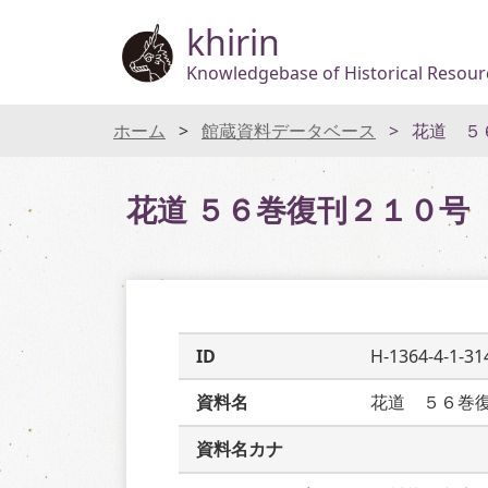
khirin
Knowledgebase of Historical Resourc
ホーム
館蔵資料データベース
花道 ５
花道 ５６巻復刊２１０号
ID
H-1364-4-1-31
資料名
花道　５６巻
資料名カナ