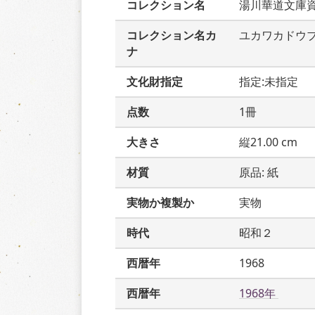
コレクション名
湯川華道文庫
コレクション名カ
ユカワカドウ
ナ
文化財指定
指定:未指定
点数
1冊
大きさ
縦21.00 cm
材質
原品: 紙
実物か複製か
実物
時代
昭和２
西暦年
1968
西暦年
1968年