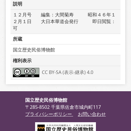
説明
１２月号　　編集：大間菊寿　　　昭和４６年１
２月１日　　大日本華道会発行　　　即日閲覧：
可
所蔵
国立歴史民俗博物館
権利表示
CC BY-SA (表示-継承) 4.0
国立歴史民俗博物館
〒285-8502 千葉県佐倉市城内町117
プライバシーポリシー
お問い合わせ