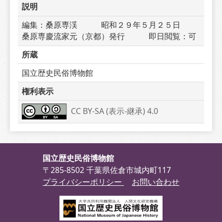
説明
編集：桑原専渓　　　昭和２９年５月２５日　　
桑原専慶流家元（京都）発行　　　即日閲覧：可
所蔵
国立歴史民俗博物館
権利表示
CC BY-SA (表示-継承) 4.0
国立歴史民俗博物館
〒285-8502 千葉県佐倉市城内町117
プライバシーポリシー
お問い合わせ