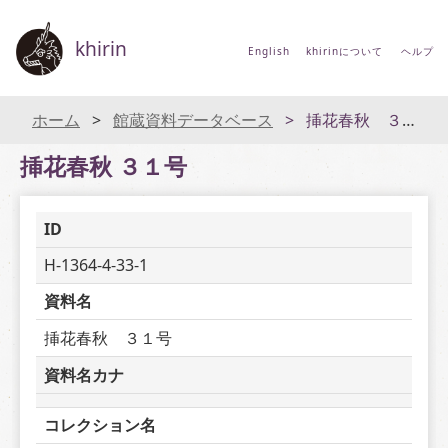
khirin
English
khirinについて
ヘルプ
ホーム
館蔵資料データベース
挿花春秋 ３１号
挿花春秋 ３１号
ID
H-1364-4-33-1
資料名
挿花春秋　３１号
資料名カナ
コレクション名