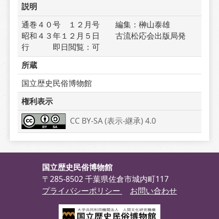
説明
通巻４０号　１２月号　　編集：榊山泰雄　　　
昭和４３年１２月５日　　古流松応会出版局発
行　　　即日閲覧：可
所蔵
国立歴史民俗博物館
権利表示
CC BY-SA (表示-継承) 4.0
国立歴史民俗博物館
〒285-8502 千葉県佐倉市城内町117
プライバシーポリシー
お問い合わせ