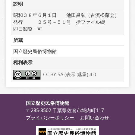
説明
昭和３８年６月１日　　池田昌弘（古流松藤会）
発行　　　２５号～５１号一括ファイル綴　　　
即日閲覧：可
所蔵
国立歴史民俗博物館
権利表示
CC BY-SA (表示-継承) 4.0
国立歴史民俗博物館
〒285-8502 千葉県佐倉市城内町117
プライバシーポリシー
お問い合わせ