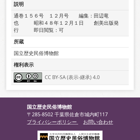
説明
通巻１５６号　１２月号　　編集：田辺竜
也　　　昭和４８年１２月１日　　創美出版発
行　　　即日閲覧：可
所蔵
国立歴史民俗博物館
権利表示
CC BY-SA (表示-継承) 4.0
国立歴史民俗博物館
〒285-8502 千葉県佐倉市城内町117
プライバシーポリシー
お問い合わせ