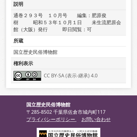
説明
通巻２９３号　１０月号　　編集：肥原俊
樹　　　昭和５３年１０月１日　　未生流肥原会
館（大阪）発行　　　即日閲覧：可
所蔵
国立歴史民俗博物館
権利表示
CC BY-SA (表示-継承) 4.0
国立歴史民俗博物館
〒285-8502 千葉県佐倉市城内町117
プライバシーポリシー
お問い合わせ