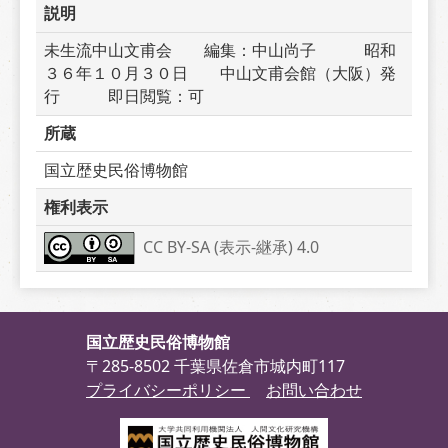
説明
未生流中山文甫会　　編集：中山尚子　　　昭和
３６年１０月３０日　　中山文甫会館（大阪）発
行　　　即日閲覧：可
所蔵
国立歴史民俗博物館
権利表示
CC BY-SA (表示-継承) 4.0
国立歴史民俗博物館
〒285-8502 千葉県佐倉市城内町117
プライバシーポリシー
お問い合わせ