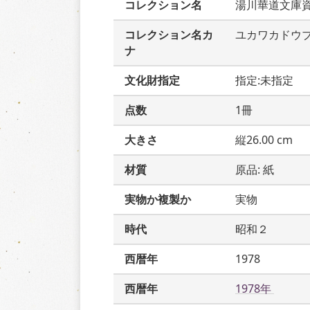
コレクション名
湯川華道文庫
コレクション名カ
ユカワカドウ
ナ
文化財指定
指定:未指定
点数
1冊
大きさ
縦26.00 cm
材質
原品: 紙
実物か複製か
実物
時代
昭和２
西暦年
1978
西暦年
1978年