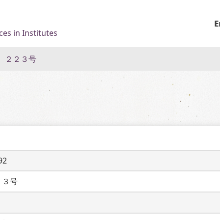
E
es in Institutes
 ２２３号
92
２３号