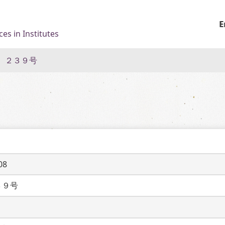
E
es in Institutes
 ２３９号
08
３９号