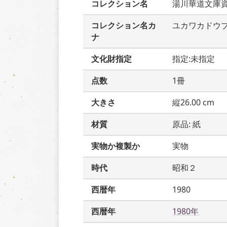
コレクション名
湯川華道文庫
コレクション名カ
ユカワカドウ
ナ
文化財指定
指定:未指定
点数
1冊
大きさ
縦26.00 cm
材質
原品: 紙
実物か複製か
実物
時代
昭和２
西暦年
1980
西暦年
1980年