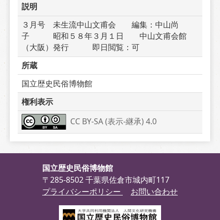
説明
３月号　未生流中山文甫会　　編集：中山尚
子　　　昭和５８年３月１日　　中山文甫会館
（大阪）発行　　　即日閲覧：可
所蔵
国立歴史民俗博物館
権利表示
CC BY-SA (表示-継承) 4.0
国立歴史民俗博物館
〒285-8502 千葉県佐倉市城内町117
プライバシーポリシー
お問い合わせ