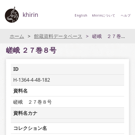
khirin
English
khirinについて
ヘルプ
ホーム
館蔵資料データベース
嵯峨 ２７巻８号
嵯峨 ２７巻８号
ID
H-1364-4-48-182
資料名
嵯峨　２７巻８号
資料名カナ
コレクション名