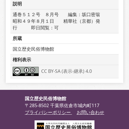
説明
通巻５１２号　８月号　　編集：坂口密翁　　　
昭和４９年８月１日　　精華社（京都）発
行　　　即日閲覧：可
所蔵
国立歴史民俗博物館
権利表示
CC BY-SA (表示-継承) 4.0
国立歴史民俗博物館
〒285-8502 千葉県佐倉市城内町117
プライバシーポリシー
お問い合わせ