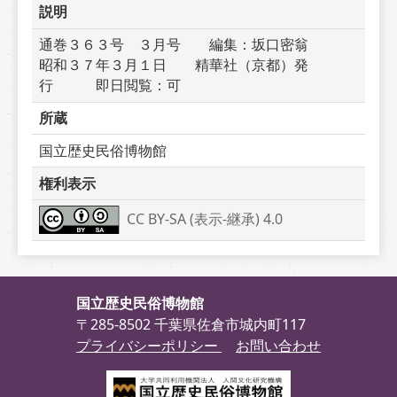
説明
通巻３６３号　３月号　　編集：坂口密翁　　　
昭和３７年３月１日　　精華社（京都）発
行　　　即日閲覧：可
所蔵
国立歴史民俗博物館
権利表示
CC BY-SA (表示-継承) 4.0
国立歴史民俗博物館
〒285-8502 千葉県佐倉市城内町117
プライバシーポリシー
お問い合わせ