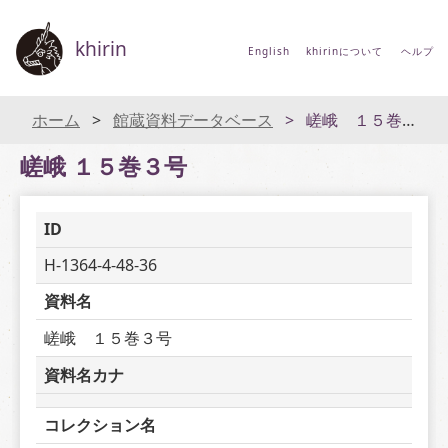
khirin
English
khirinについて
ヘルプ
ホーム
館蔵資料データベース
嵯峨 １５巻３号
嵯峨 １５巻３号
ID
H-1364-4-48-36
資料名
嵯峨　１５巻３号
資料名カナ
コレクション名