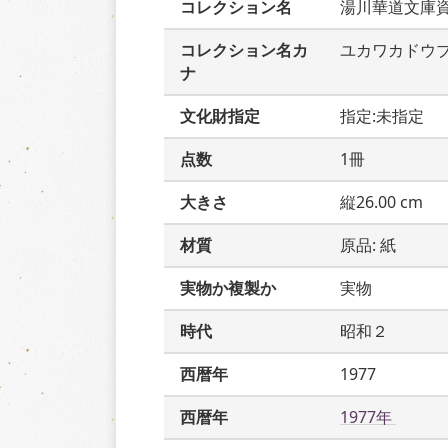
コレクション名
湯川華道文庫
コレクション名カ
ユカワカドウ
ナ
文化財指定
指定:未指定
点数
1冊
大きさ
縦26.00 cm
材質
原品: 紙
実物か複製か
実物
時代
昭和２
西暦年
1977
西暦年
1977年