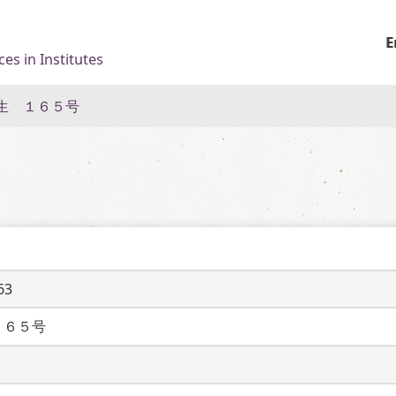
E
es in Institutes
生 １６５号
63
１６５号