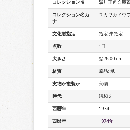
コレクション名
湯川華道文庫
コレクション名カ
ユカワカドウ
ナ
文化財指定
指定:未指定
点数
1冊
大きさ
縦26.00 cm
材質
原品: 紙
実物か複製か
実物
時代
昭和２
西暦年
1974
西暦年
1974年