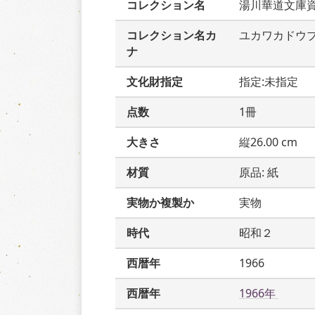
コレクション名
湯川華道文庫
コレクション名カ
ユカワカドウ
ナ
文化財指定
指定:未指定
点数
1冊
大きさ
縦26.00 cm
材質
原品: 紙
実物か複製か
実物
時代
昭和２
西暦年
1966
西暦年
1966年