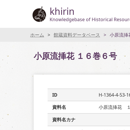
khirin
Knowledgebase of Historical Resourc
ホーム
館蔵資料データベース
小原流挿
小原流挿花 １６巻６号
ID
H-1364-4-53-1
資料名
小原流挿花　
資料名カナ