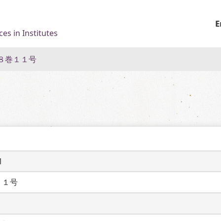
E
es in Institutes
８巻１１号
1
１１号