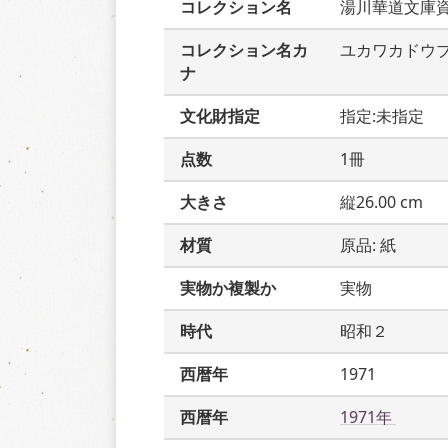
コレクション名
湯川華道文庫
コレクション名カ
ユカワカドウ
ナ
文化財指定
指定:未指定
点数
1冊
大きさ
縦26.00 cm
材質
原品: 紙
実物か複製か
実物
時代
昭和２
西暦年
1971
西暦年
1971年