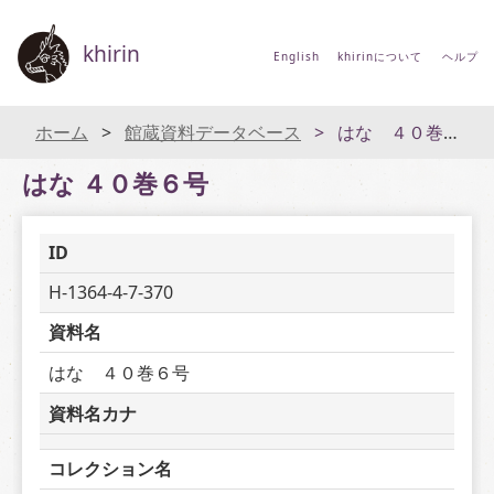
khirin
English
khirinについて
ヘルプ
ホーム
館蔵資料データベース
はな ４０巻６号
はな ４０巻６号
ID
H-1364-4-7-370
資料名
はな　４０巻６号
資料名カナ
コレクション名