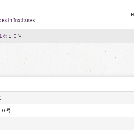
E
es in Institutes
１巻１０号
5
１０号