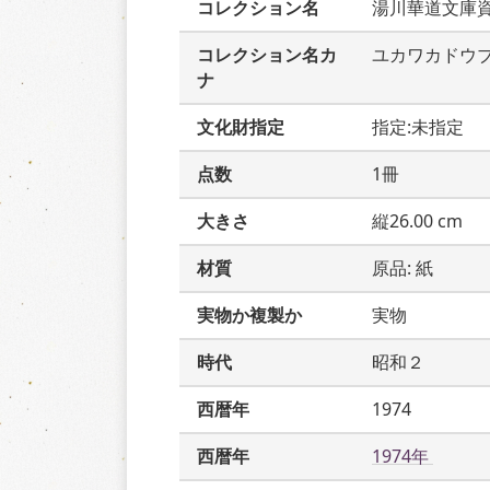
コレクション名
湯川華道文庫
コレクション名カ
ユカワカドウ
ナ
文化財指定
指定:未指定
点数
1冊
大きさ
縦26.00 cm
材質
原品: 紙
実物か複製か
実物
時代
昭和２
西暦年
1974
西暦年
1974年