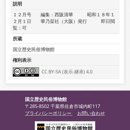
説明
１２月号　　編集：西阪清華　　　昭和１８年１
２月１日　　華乃栞社（大阪）発行　　　即日閲
覧：可
所蔵
国立歴史民俗博物館
権利表示
CC BY-SA (表示-継承) 4.0
国立歴史民俗博物館
〒285-8502 千葉県佐倉市城内町117
プライバシーポリシー
お問い合わせ