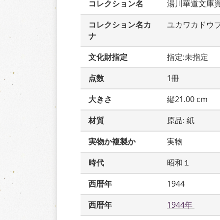
コレクション名
湯川華道文庫
コレクション名カ
ユカワカドウ
ナ
文化財指定
指定:未指定
点数
1冊
大きさ
縦21.00 cm
材質
原品: 紙
実物か複製か
実物
時代
昭和１
西暦年
1944
西暦年
1944年