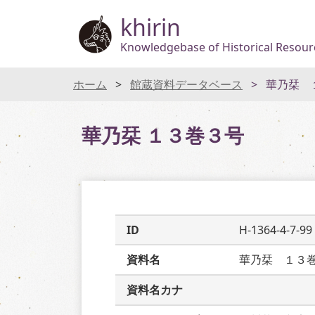
khirin
Knowledgebase of Historical Resourc
ホーム
館蔵資料データベース
華乃栞 
華乃栞 １３巻３号
ID
H-1364-4-7-99
資料名
華乃栞　１３
資料名カナ