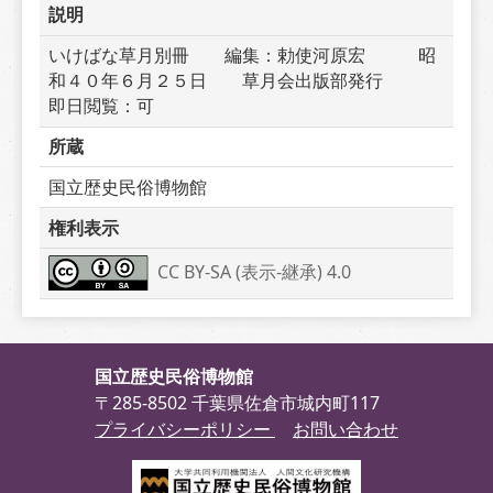
説明
いけばな草月別冊　　編集：勅使河原宏　　　昭
和４０年６月２５日　　草月会出版部発行　　　
即日閲覧：可
所蔵
国立歴史民俗博物館
権利表示
CC BY-SA (表示-継承) 4.0
国立歴史民俗博物館
〒285-8502 千葉県佐倉市城内町117
プライバシーポリシー
お問い合わせ