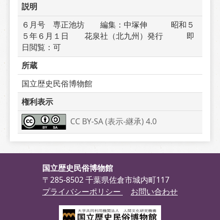
説明
６月号　専正池坊　　編集：中塚伸　　　昭和５
５年６月１日　　花泉社（北九州）発行　　　即
日閲覧：可
所蔵
国立歴史民俗博物館
権利表示
CC BY-SA (表示-継承) 4.0
国立歴史民俗博物館
〒285-8502 千葉県佐倉市城内町117
プライバシーポリシー
お問い合わせ