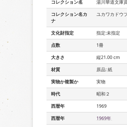
コレクション名
湯川華道文庫
コレクション名カ
ユカワカドウ
ナ
文化財指定
指定:未指定
点数
1冊
大きさ
縦21.00 cm
材質
原品: 紙
実物か複製か
実物
時代
昭和２
西暦年
1969
西暦年
1969年