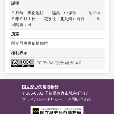
説明
９月号　専正池坊　　編集：中塚伸　　　昭和４
９年９月１日　　花泉社（北九州）発行　　　即
日閲覧：可
所蔵
国立歴史民俗博物館
権利表示
CC BY-SA (表示-継承) 4.0
国立歴史民俗博物館
〒285-8502 千葉県佐倉市城内町117
プライバシーポリシー
お問い合わせ