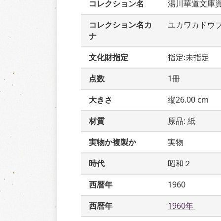
コレクション名
湯川華道文庫
コレクション名カ
ユカワカドウ
ナ
文化財指定
指定:未指定
点数
1冊
大きさ
縦26.00 cm
材質
原品: 紙
実物か複製か
実物
時代
昭和２
西暦年
1960
西暦年
1960年