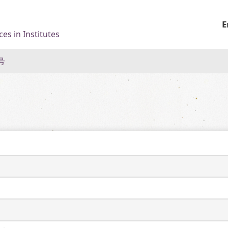
E
es in Institutes
号