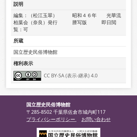
説明
編集：（松江玉翠）　　　昭和４６年　　光華流
柏葉会（奈良）発行　　　謄写版　　　即日閲
覧：可
所蔵
国立歴史民俗博物館
権利表示
CC BY-SA (表示-継承) 4.0
国立歴史民俗博物館
〒285-8502 千葉県佐倉市城内町117
プライバシーポリシー
お問い合わせ