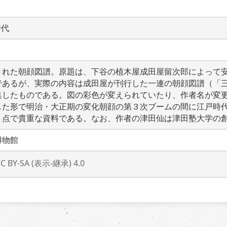
時代
された朝顔図譜。原題は、下谷の植木屋成田屋留次郎によって
であるが、実際の内容は成田屋が刊行した一連の朝顔図譜（「
集したものである。図の彩色が変えられていたり、作者名が変
した形で明治・大正期の変化朝顔の第３次ブームの間に江戸時
う点で貴重な資料である。なお、作者の津田仙は津田塾大学の
博物館
CC BY-SA (表示-継承) 4.0