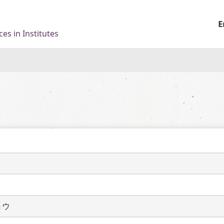
E
es in Institutes
ョウ