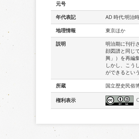
元号
年代表記
AD 時代:明治
地理情報
東京ほか
説明
明治期に刊行
顔図譜と同じ
興」）を再編
しかし、こう
ができるとい
所蔵
国立歴史民俗
権利表示