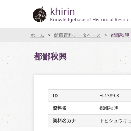
khirin
Knowledgebase of Historical Resourc
ホーム
館蔵資料データベース
都鄙秋興
都鄙秋興
ID
H-1389-8
資料名
都鄙秋興
資料名カナ
トヒシュウキ