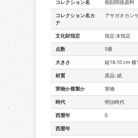
コレクション名
朝顔関係資料
コレクション名カ
アサガオカン
ナ
文化財指定
指定:未指定
点数
5冊
大きさ
縦18.10 cm 横1
材質
原品: 紙
実物か複製か
実物
時代
明治時代
西暦年
0
西暦年