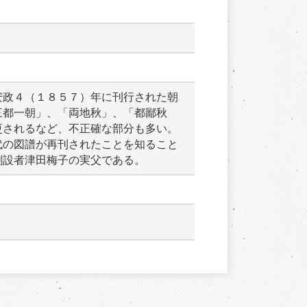
安政４（１８５７）年に刊行された朝
三都一朝」、「両地秋」、「都鄙秋
更されるなど、不正確な部分も多い。
代の図譜が再刊されたことを知ること
創設者津田梅子の実父である。