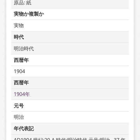
原品: 紙
実物か複製か
実物
時代
明治時代
西暦年
1904
西暦年
1904年 
元号
明治
年代表記