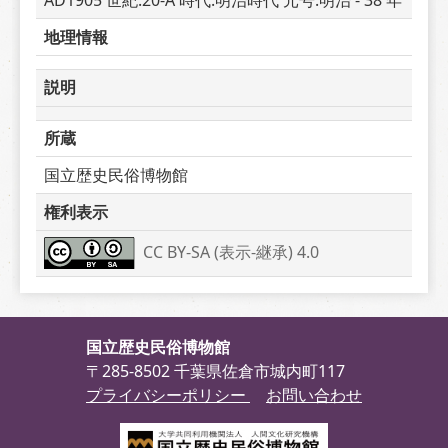
AD1905 世紀:20-A 時代:明治時代 元号:明治 - 38 年
地理情報
説明
所蔵
国立歴史民俗博物館
権利表示
CC BY-SA (表示-継承) 4.0
国立歴史民俗博物館
〒285-8502 千葉県佐倉市城内町117
プライバシーポリシー
お問い合わせ