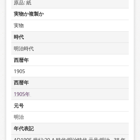
原品: 紙
実物か複製か
実物
時代
明治時代
西暦年
1905
西暦年
1905年 
元号
明治
年代表記