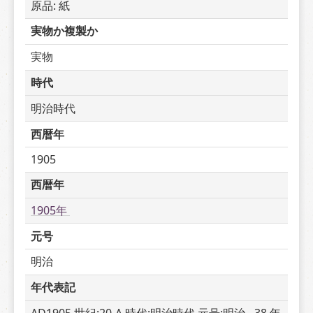
原品: 紙
実物か複製か
実物
時代
明治時代
西暦年
1905
西暦年
1905年 
元号
明治
年代表記