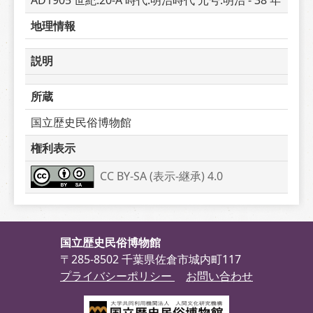
AD1905 世紀:20-A 時代:明治時代 元号:明治 - 38 年
地理情報
説明
所蔵
国立歴史民俗博物館
権利表示
CC BY-SA (表示-継承) 4.0
国立歴史民俗博物館
〒285-8502 千葉県佐倉市城内町117
プライバシーポリシー
お問い合わせ