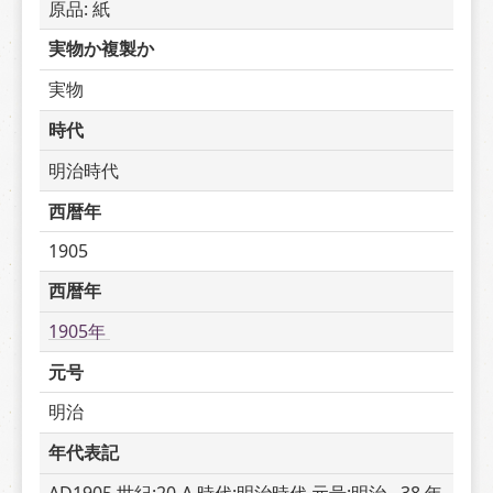
原品: 紙
実物か複製か
実物
時代
明治時代
西暦年
1905
西暦年
1905年 
元号
明治
年代表記