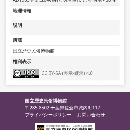
AD1905 世紀:20-A 時代:明治時代 元号:明治 - 38 年
地理情報
説明
所蔵
国立歴史民俗博物館
権利表示
CC BY-SA (表示-継承) 4.0
国立歴史民俗博物館
〒285-8502 千葉県佐倉市城内町117
プライバシーポリシー
お問い合わせ