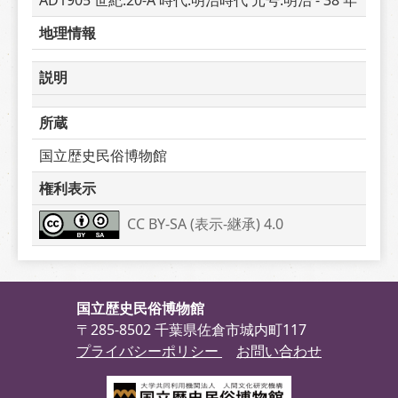
AD1905 世紀:20-A 時代:明治時代 元号:明治 - 38 年
地理情報
説明
所蔵
国立歴史民俗博物館
権利表示
CC BY-SA (表示-継承) 4.0
国立歴史民俗博物館
〒285-8502 千葉県佐倉市城内町117
プライバシーポリシー
お問い合わせ