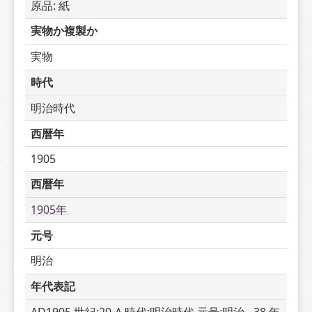
原品: 紙
実物か複製か
実物
時代
明治時代
西暦年
1905
西暦年
1905年 
元号
明治
年代表記