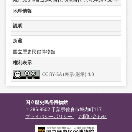
AD1905 世紀:20-A 時代:明治時代 元号:明治 - 38 年
地理情報
説明
所蔵
国立歴史民俗博物館
権利表示
CC BY-SA (表示-継承) 4.0
国立歴史民俗博物館
〒285-8502 千葉県佐倉市城内町117
プライバシーポリシー
お問い合わせ