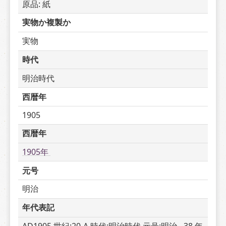
原品: 紙
実物か複製か
実物
時代
明治時代
西暦年
1905
西暦年
1905年 
元号
明治
年代表記