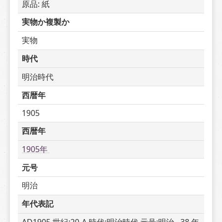
原品: 紙
実物か複製か
実物
時代
明治時代
西暦年
1905
西暦年
1905年 
元号
明治
年代表記