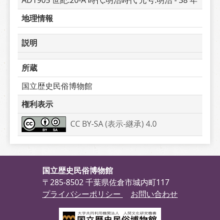
AD1905 世紀:20-A 時代:明治時代 元号:明治 - 38 年
地理情報
説明
所蔵
国立歴史民俗博物館
権利表示
CC BY-SA (表示-継承) 4.0
国立歴史民俗博物館
〒285-8502 千葉県佐倉市城内町117
プライバシーポリシー
お問い合わせ