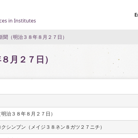
E
es in Institutes
新聞（明治３８年８月２７日）
年８月２７日）
（明治３８年８月２７日）
ロクシンブン（メイジ３８ネン８ガツ２７ニチ）