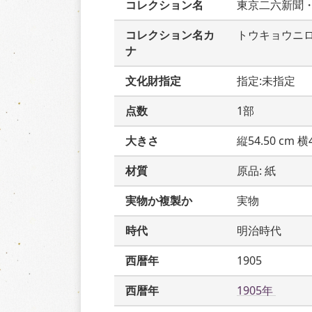
コレクション名
東京二六新聞
コレクション名カ
トウキョウニ
ナ
文化財指定
指定:未指定
点数
1部
大きさ
縦54.50 cm 横4
材質
原品: 紙
実物か複製か
実物
時代
明治時代
西暦年
1905
西暦年
1905年